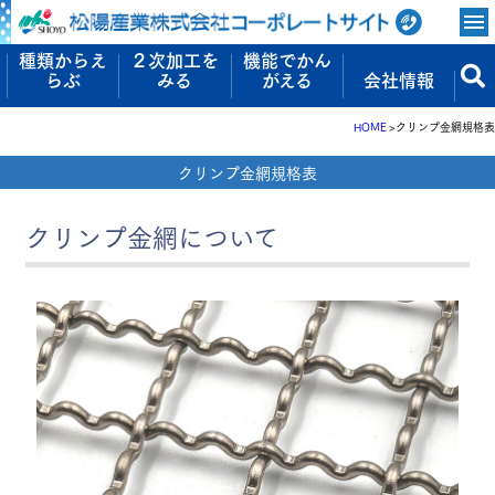
種類からえ
２次加工を
機能でかん
らぶ
みる
がえる
会社情報
HOME
クリンプ金網規格表
クリンプ金網規格表
クリンプ金網について