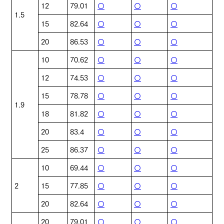
12
79.01
〇
〇
〇
1.5
15
82.64
〇
〇
〇
20
86.53
〇
〇
〇
10
70.62
〇
〇
〇
12
74.53
〇
〇
〇
15
78.78
〇
〇
〇
1.9
18
81.82
〇
〇
〇
20
83.4
〇
〇
〇
25
86.37
〇
〇
〇
10
69.44
〇
〇
〇
2
15
77.85
〇
〇
〇
20
82.64
〇
〇
〇
20
79.01
〇
〇
〇