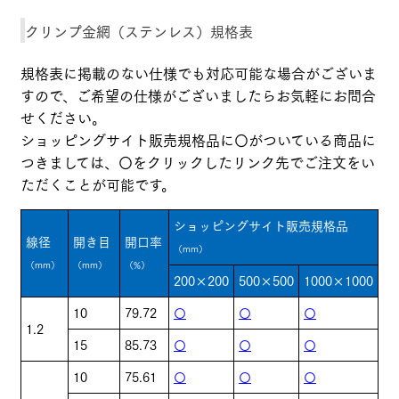
クリンプ金網（ステンレス）規格表
規格表に掲載のない仕様でも対応可能な場合がございま
すので、ご希望の仕様がございましたらお気軽にお問合
せください。
ショッピングサイト販売規格品に〇がついている商品に
つきましては、〇をクリックしたリンク先でご注文をい
ただくことが可能です。
ショッピングサイト販売規格品
線径
開き目
開口率
（mm）
（mm）
（mm）
（%）
200×200
500×500
1000×1000
10
79.72
〇
〇
〇
1.2
15
85.73
〇
〇
〇
10
75.61
〇
〇
〇