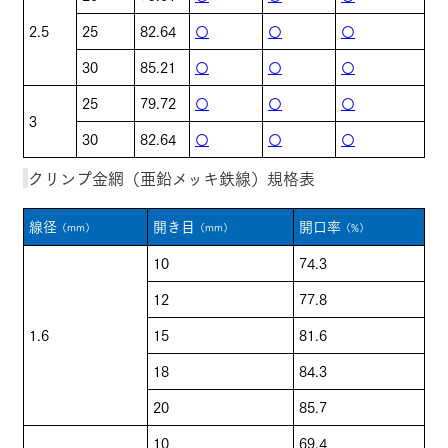
2.5
25
82.64
〇
〇
〇
30
85.21
〇
〇
〇
25
79.72
〇
〇
〇
3
30
82.64
〇
〇
〇
クリンプ金網（亜鉛メッキ鉄線）規格表
線径
開き目
開口率
（mm）
（mm）
（%）
10
74.3
12
77.8
1.6
15
81.6
18
84.3
20
85.7
10
69.4