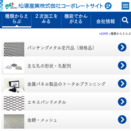
種類からえ
２次加工を
機能でかん
らぶ
みる
がえる
会社情報
HOME
種類からえらぶ
パンチングメタル
定尺品（規格品）
主な孔の形状・孔配列
金属パネル製品の
トータルプランニング
エキスパンドメタル
金網・メッシュ