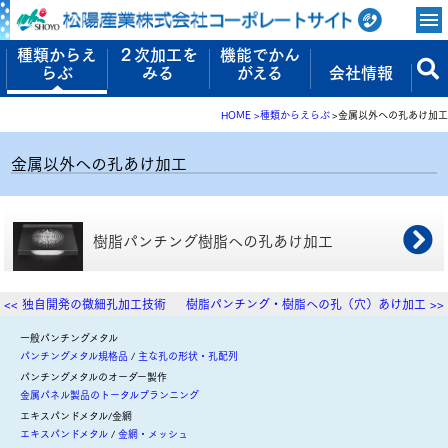
種類からえ
２次加工を
機能でかん
らぶ
みる
がえる
会社情報
HOME
種類からえらぶ
金属以外への孔あけ加工
金属以外への孔あけ加工
樹脂パンチング
樹脂への孔あけ加工
<< 独自開発の微細孔加工技術
樹脂パンチング・樹脂への孔（穴）あけ加工 >>
一般パンチングメタル
パンチングメタル規格品
主な孔の形状・孔配列
パンチングメタルのオーダー製作
金属パネル製品のトータルプランニング
エキスパンドメタル/金網
エキスパンドメタル
金網・メッシュ