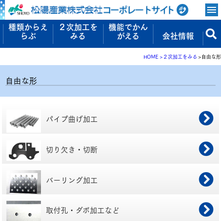
種類からえ
２次加工を
機能でかん
らぶ
みる
がえる
会社情報
HOME
２次加工をみる
自由な形
自由な形
パイプ曲げ加工
切り欠き・切断
バーリング加工
取付孔・ダボ加工など