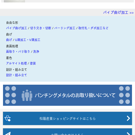
パイプ曲げ加工 >>
自由な形
パイプ曲げ加工
切り欠き・切断
バーリング加工
取付孔・ダボ加工など
曲げ
曲げ
U溝加工・V溝加工
表面処理
面取り・バリ取り
洗浄
着色
アルマイト処理
塗装
設計・組み立て
設計・組み立て
松陽産業ショッピングサイト
はこちら
お問い合わせ
はこちら