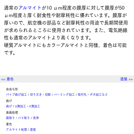
通常の
アルマイト
が10 μm程度の膜厚に対して膜厚が50
μm程度と厚く耐食性や耐摩耗性に優れています。膜厚が
厚いので、航空機の部品など耐摩耗性の用途で長期間使用
が求められるところに使用されています。また、電気絶縁
性も通常のアルマイトより高くなります。
硬質アルマイトにもカラーアルマイトと同様、着色は可能
です。
<< 着色
塗装 >>
自由な形
パイプ曲げ加工
切り欠き・切断
バーリング加工
取付孔・ダボ加工など
曲げ
曲げ
U溝加工・V溝加工
表面処理
面取り・バリ取り
洗浄
着色
アルマイト処理
塗装