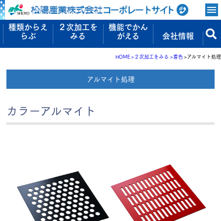
種類からえ
２次加工を
機能でかん
らぶ
みる
がえる
会社情報
HOME
２次加工をみる
着色
アルマイト処理
アルマイト処理
カラーアルマイト