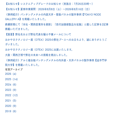
【お知らせ】システムアップグレードのお知らせ（実施日：7月26日20時～）
【お知らせ】夏季休業期間：2026年8月8日（土）～2026年8月16日（日）
《事例紹介》パンチングメタルの内装天井・壁面パネルの製作事例【TOKYO NODE
GALLERY A】を掲載いたしました。
鉄鋼新聞にて「本社・関西営業所を刷新」「高付加価値製品を拡販」と題した記事を2記事
掲載いただきました。
【重要】弊社名および弊社代表を騙る不審メールについて
おかやまテクノロジー展（OTEX）2025の弊社ブースへのお立ちより、誠にありがとうご
ざいました。
おかやまテクノロジー展（OTEX）2025に出展いたします。
大阪・関西万博で弊社の未来への挑戦を掲出しました。
《事例紹介》アルミ複合板パンチングメタルの内外装・天井パネルの製作事例【追手門学
院大学】を掲載いたしました。
年別アーカイブ
2026 (4)
2025 (14)
2024 (6)
2023 (9)
2022 (12)
2021 (5)
2020 (9)
2019 (6)