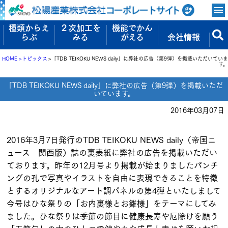
種類からえ
２次加工を
機能でかん
らぶ
みる
がえる
会社情報
HOME
トピックス
「TDB TEIKOKU NEWS daily」に弊社の広告（第9弾）を掲載いただいていま
す。
「TDB TEIKOKU NEWS daily」に弊社の広告（第9弾）を掲載いただ
いています。
2016年03月07日
2016年3月7日発行のTDB TEIKOKU NEWS daily（帝国ニ
ュース 関西版）誌の裏表紙に弊社の広告を掲載いただい
ております。昨年の12月号より掲載が始まりましたパンチ
ングの孔で写真やイラストを自由に表現できることを特徴
とするオリジナルなアート調パネルの第4弾といたしまして
今号はひな祭りの「お内裏様とお雛様」をテーマにしてみ
ました。ひな祭りは季節の節目に健康長寿や厄除けを願う