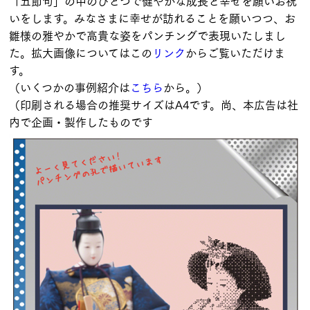
「五節句」の中のひとつで健やかな成長と幸せを願いお祝
いをします。みなさまに幸せが訪れることを願いつつ、お
雛様の雅やかで高貴な姿をパンチングで表現いたしまし
た。拡大画像についてはこの
リンク
からご覧いただけま
す。
（いくつかの事例紹介は
こちら
から。）
（印刷される場合の推奨サイズはA4です。尚、本広告は社
内で企画・製作したものです