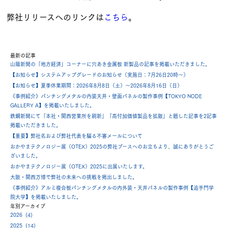
弊社リリースへのリンクは
こちら
。
最新の記事
山陽新聞の「地方経済」コーナーに穴あき金属板 新製品の記事を掲載いただきました。
【お知らせ】システムアップグレードのお知らせ（実施日：7月26日20時～）
【お知らせ】夏季休業期間：2026年8月8日（土）～2026年8月16日（日）
《事例紹介》パンチングメタルの内装天井・壁面パネルの製作事例【TOKYO NODE
GALLERY A】を掲載いたしました。
鉄鋼新聞にて「本社・関西営業所を刷新」「高付加価値製品を拡販」と題した記事を2記事
掲載いただきました。
【重要】弊社名および弊社代表を騙る不審メールについて
おかやまテクノロジー展（OTEX）2025の弊社ブースへのお立ちより、誠にありがとうご
ざいました。
おかやまテクノロジー展（OTEX）2025に出展いたします。
大阪・関西万博で弊社の未来への挑戦を掲出しました。
《事例紹介》アルミ複合板パンチングメタルの内外装・天井パネルの製作事例【追手門学
院大学】を掲載いたしました。
年別アーカイブ
2026 (4)
2025 (14)