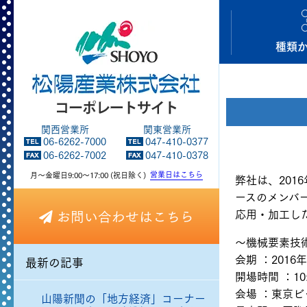
種類
関西営業所
関東営業所
06-6262-7000
047-410-0377
06-6262-7002
047-410-0378
営業日はこちら
月～金曜日9:00～17:00 (祝日除く)
弊社は、201
ースのメンバ
応用・加工し
お問い合わせはこちら
～機械要素技
会期 ：2016
最新の記事
開場時間 ：10
会場 ：東京ビ
山陽新聞の「地方経済」コーナー