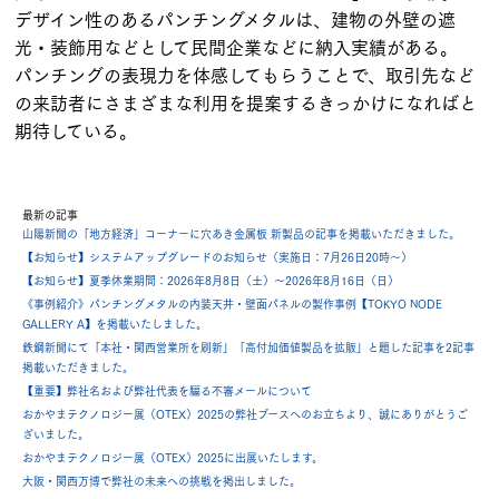
デザイン性のあるパンチングメタルは、建物の外壁の遮
光・装飾用などとして民間企業などに納入実績がある。
パンチングの表現力を体感してもらうことで、取引先など
の来訪者にさまざまな利用を提案するきっかけになればと
期待している。
最新の記事
山陽新聞の「地方経済」コーナーに穴あき金属板 新製品の記事を掲載いただきました。
【お知らせ】システムアップグレードのお知らせ（実施日：7月26日20時～）
【お知らせ】夏季休業期間：2026年8月8日（土）～2026年8月16日（日）
《事例紹介》パンチングメタルの内装天井・壁面パネルの製作事例【TOKYO NODE
GALLERY A】を掲載いたしました。
鉄鋼新聞にて「本社・関西営業所を刷新」「高付加価値製品を拡販」と題した記事を2記事
掲載いただきました。
【重要】弊社名および弊社代表を騙る不審メールについて
おかやまテクノロジー展（OTEX）2025の弊社ブースへのお立ちより、誠にありがとうご
ざいました。
おかやまテクノロジー展（OTEX）2025に出展いたします。
大阪・関西万博で弊社の未来への挑戦を掲出しました。