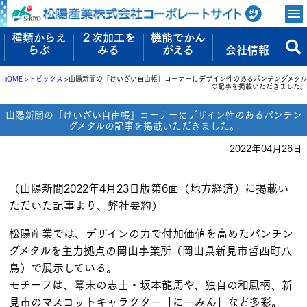
種類からえ
２次加工を
機能でかん
らぶ
みる
がえる
会社情報
HOME
トピックス
山陽新聞の「けいざい自由帳」コーナーにデザイン性のあるパンチングメタル
の記事を掲載いただきました。
山陽新聞の「けいざい自由帳」コーナーにデザイン性のあるパンチン
グメタルの記事を掲載いただきました。
2022年04月26日
（山陽新聞2022年4月23日版第6面（地方経済）に掲載い
ただいた記事より、弊社要約）
松陽産業では、デザインの力で付加価値を高めたパンチン
グメタルを主力拠点の岡山事業所（岡山県新見市哲西町八
鳥）で展示している。
モチーフは、幕末の志士・坂本龍馬や、独自の和風柄、新
見市のマスコットキャラクター「にーみん」など多彩。