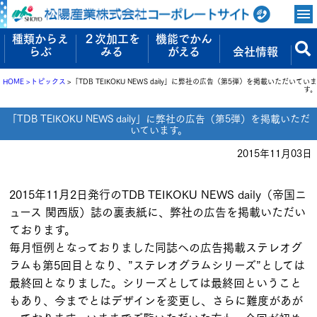
種類からえ
２次加工を
機能でかん
らぶ
みる
がえる
会社情報
HOME
トピックス
「TDB TEIKOKU NEWS daily」に弊社の広告（第5弾）を掲載いただいていま
す。
「TDB TEIKOKU NEWS daily」に弊社の広告（第5弾）を掲載いただ
いています。
2015年11月03日
2015年11月2日発行のTDB TEIKOKU NEWS daily（帝国ニ
ュース 関西版）誌の裏表紙に、弊社の広告を掲載いただい
ております。
毎月恒例となっておりました同誌への広告掲載ステレオグ
ラムも第5回目となり、”ステレオグラムシリーズ”としては
最終回となりました。シリーズとしては最終回ということ
もあり、今までとはデザインを変更し、さらに難度があが