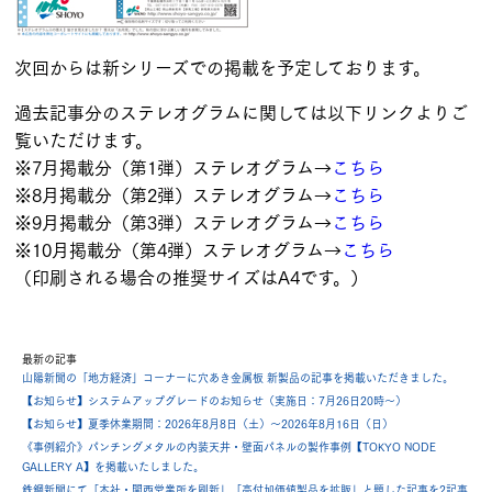
次回からは新シリーズでの掲載を予定しております。
過去記事分のステレオグラムに関しては以下リンクよりご
覧いただけます。
※7月掲載分（第1弾）ステレオグラム→
こちら
※8月掲載分（第2弾）ステレオグラム→
こちら
※9月掲載分（第3弾）ステレオグラム→
こちら
※10月掲載分（第4弾）ステレオグラム→
こちら
（印刷される場合の推奨サイズはA4です。）
最新の記事
山陽新聞の「地方経済」コーナーに穴あき金属板 新製品の記事を掲載いただきました。
【お知らせ】システムアップグレードのお知らせ（実施日：7月26日20時～）
【お知らせ】夏季休業期間：2026年8月8日（土）～2026年8月16日（日）
《事例紹介》パンチングメタルの内装天井・壁面パネルの製作事例【TOKYO NODE
GALLERY A】を掲載いたしました。
鉄鋼新聞にて「本社・関西営業所を刷新」「高付加価値製品を拡販」と題した記事を2記事