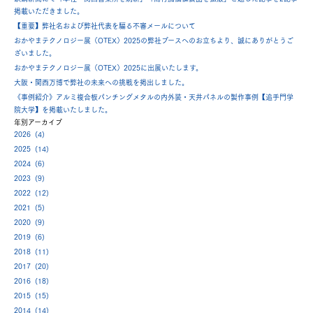
掲載いただきました。
【重要】弊社名および弊社代表を騙る不審メールについて
おかやまテクノロジー展（OTEX）2025の弊社ブースへのお立ちより、誠にありがとうご
ざいました。
おかやまテクノロジー展（OTEX）2025に出展いたします。
大阪・関西万博で弊社の未来への挑戦を掲出しました。
《事例紹介》アルミ複合板パンチングメタルの内外装・天井パネルの製作事例【追手門学
院大学】を掲載いたしました。
年別アーカイブ
2026 (4)
2025 (14)
2024 (6)
2023 (9)
2022 (12)
2021 (5)
2020 (9)
2019 (6)
2018 (11)
2017 (20)
2016 (18)
2015 (15)
2014 (14)